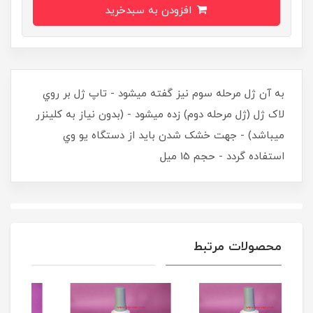
افزودن به سبدخرید
به آن ژل مرحله سوم نيز گفته ميشود - تاپ ژل بر روي
لاک ژل (ژل مرحله دوم) زده ميشود - (بدون نياز به کلينزر
ميباشد) - جهت خشک شدن بايد از دستگاه يو وي
استفاده گردد - حجم 15 ميل
محصولات مرتبط