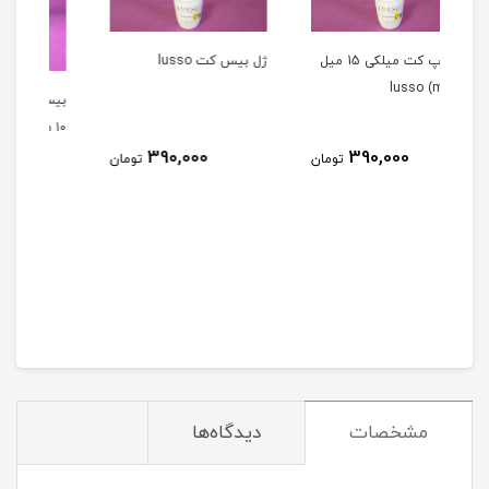
ژل تاپ کت میلکی 15 میل
ژل بيس کت lusso
بیس کت سالن ( بیس ژل )
۱۰ میل SALON
390,000
تومان
تومان
ب
270,000
تومان
N
مشخصات
دیدگاه‌ها