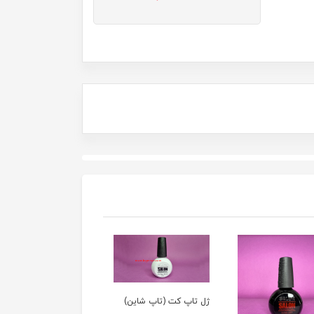
ژل تاپ کت (تاپ شاين)
ژل یووی رنگی کاسه ای ک