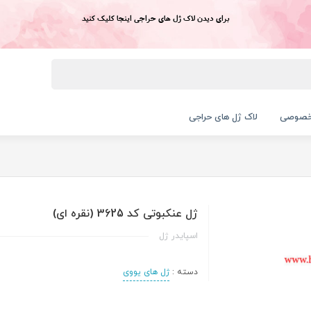
برای دیدن لاک ژل های حراجی اینجا کلیک کنید
خصوصی
لاک ژل های حراجی
ژل عنکبوتی کد 3625 (نقره ای)
اسپایدر ژل
دسته :
ژل های یووی