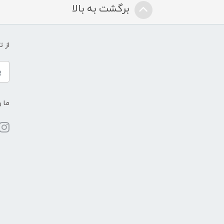
برگشت به بالا
از 
ما ر