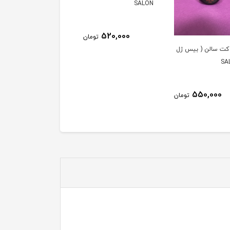
012
SALON
30,000
520,000
تومان
توم
ت سالن ( بیس ژل
550,000
تومان