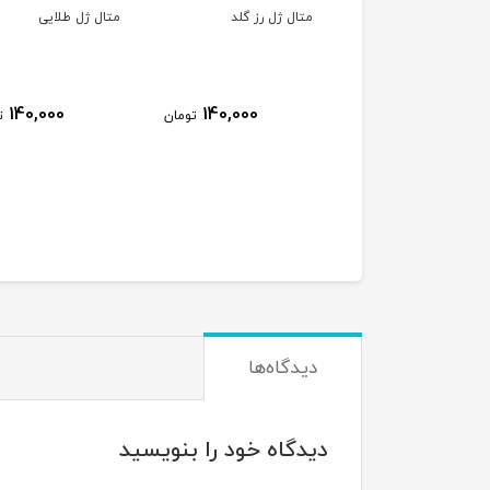
ور ژل سالن
متال ژل رز گلد
متال ژل طلایی
300,000
تومان
140,000
140,000
تومان
ت
دیدگاه‌ها
دیدگاه خود را بنویسید