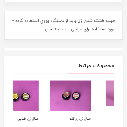
جهت خشک شدن ژل بايد از دستگاه يووي استفاده گردد -
مورد استفاده برای طراحی - حجم 10 میل
محصولات مرتبط
متال ژل رز گلد
متال ژل طلایی
میل LON