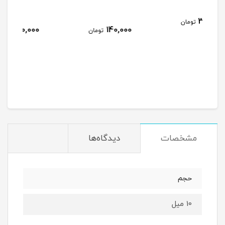
مان
140,000
140,000
تومان
تومان
مشخصات
دیدگاه‌ها
حجم
10 میل