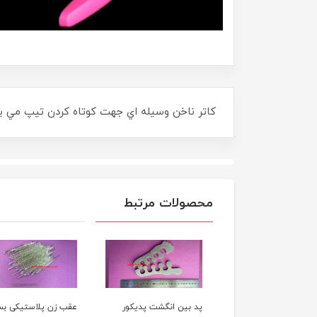
کاتر ناخن وسيله اي جهت کوتاه کردن تيپ مي 
محصولات مرتبط
بين انگشت پديکور
عقب زن پلاستیکی بسته