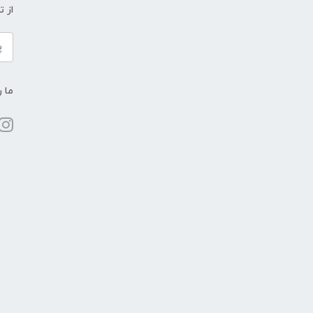
از 
ما ر