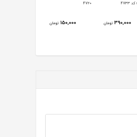
سايز کوچک کد 4668
80,000
230,000
150,000
تومان
تومان
توم