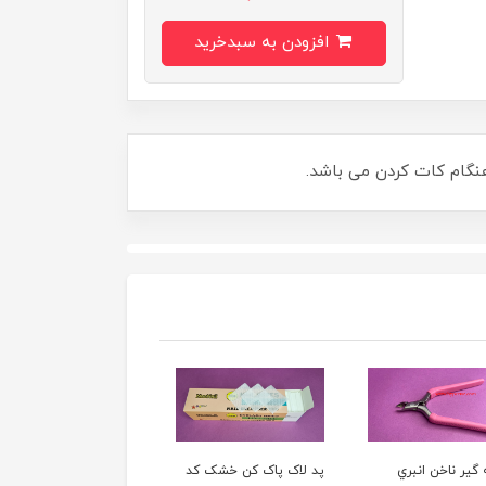
افزودن به سبدخرید
نگام کات کردن می باشد.
ک پاک کن خشک کد
کاتر ناخن کروم کد 4699
گوده شيشه اي درب دار