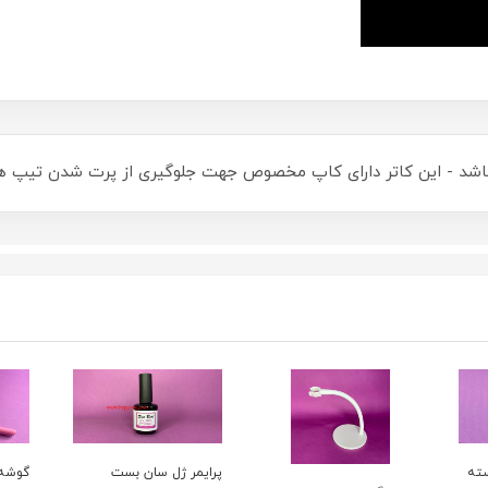
باشد - این کاتر دارای کاپ مخصوص جهت جلوگیری از پرت شدن تیپ ه
پرایمر ژل سان بست
گوشه گير ناخن انبري
پد لا