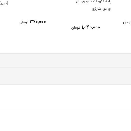
ال
(نیپر) کد 4733
4720
390,000
360,000
تومان
تومان
ومان