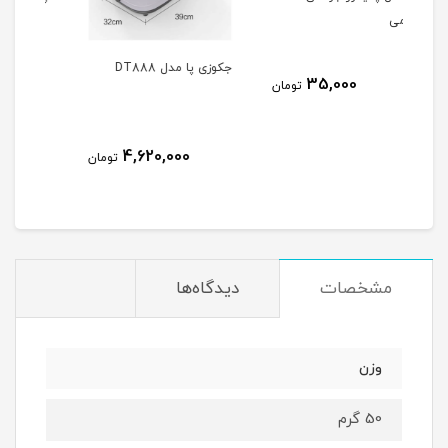
جکوزی پا مدل DT888
30,000
تومان
تومان
4,620,000
تومان
مشخصات
دیدگاه‌ها
وزن
50 گرم