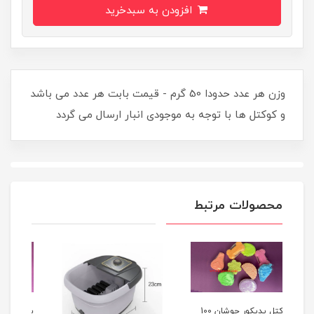
افزودن به سبدخرید
وزن هر عدد حدودا 50 گرم - قیمت بابت هر عدد می باشد
و کوکتل ها با توجه به موجودی انبار ارسال می گردد
محصولات مرتبط
کوکتل پدیکور جوشان 100
پد بين انگشت پديکور
س