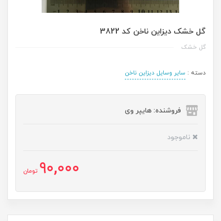
گل خشک ديزاين ناخن کد 3822
گل خشک
دسته :
سایر وسایل دیزاین ناخن
فروشنده: هایپر وی
ناموجود
90,000
تومان