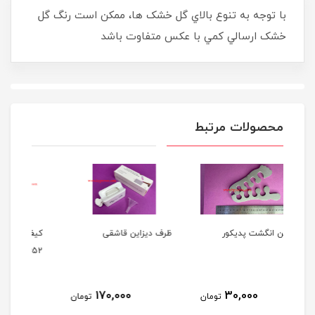
با توجه به تنوع بالاي گل خشک ها، ممکن است رنگ گل
خشک ارسالي کمي با عکس متفاوت باشد
محصولات مرتبط
ظرف دیزاین قاشقی
کیف لوازم کاشت ناخن کد
4652
کی
بزر
1,490,000
170,000
تومان
تومان
تومان