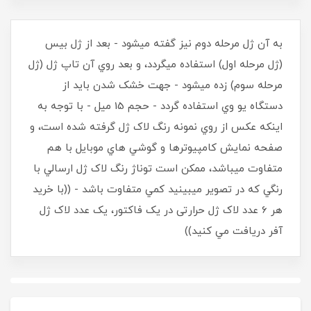
به آن ژل مرحله دوم نيز گفته ميشود - بعد از ژل بيس
(ژل مرحله اول) استفاده ميگردد، و بعد روي آن تاپ ژل (ژل
مرحله سوم) زده ميشود - جهت خشک شدن بايد از
دستگاه يو وي استفاده گردد - حجم 15 ميل - با توجه به
اينکه عکس از روي نمونه رنگ لاک ژل گرفته شده است، و
صفحه نمايش کامپيوترها و گوشي هاي موبايل با هم
متفاوت ميباشد، ممکن است توناژ رنگ لاک ژل ارسالي با
رنگي که در تصوير ميبينيد کمي متفاوت باشد - ((با خريد
هر 6 عدد لاک ژل حرارتی در يک فاکتور، يک عدد لاک ژل
آفر دريافت مي کنيد))