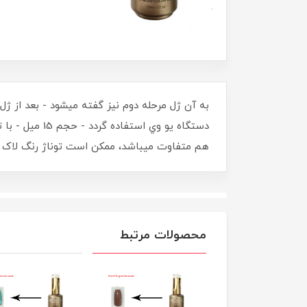
به آن ژل مرحله دوم نيز گفته ميشود - بعد از ژ
دستگاه يو وي
هم متفاوت ميباشد، ممکن است توناژ رنگ لاک ژل
محصولات مرتبط