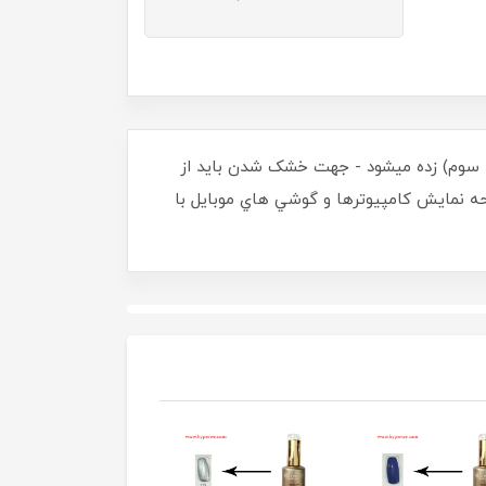
حله سوم) زده ميشود - جهت خشک شدن بايد از
ده است، و صفحه نمايش کامپيوترها و گوشي هاي موبايل با