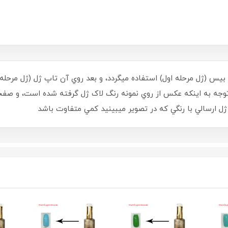
ل بيس (ژل مرحله اول) استفاده ميگردد، و بعد روي آن تاپ ژل (ژل مر
 استفاده گردد - حجم 15 ميل - با توجه به اينکه عکس از روي نمونه رنگ لاک ژل گرفته ش
 ارسالي با رنگي که در تصوير ميبينيد کمي متفاوت باشد