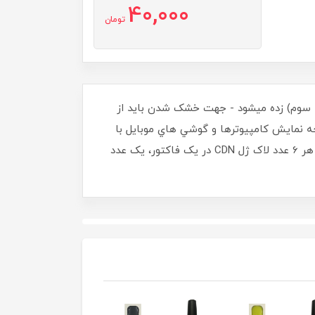
40,000
تومان
حله سوم) زده ميشود - جهت خشک شدن بايد از
ه است، و صفحه نمايش کامپيوترها و گوشي هاي موبايل با
هم متفاوت ميباشد، ممکن است توناژ رنگ لاک ژل ارسالي با رنگي که در تصوير ميبينيد کمي متفاوت باشد - ((با خريد هر 6 عدد لاک ژل CDN در يک فاکتور، يک عدد