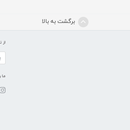
برگشت به بالا
از 
ما ر