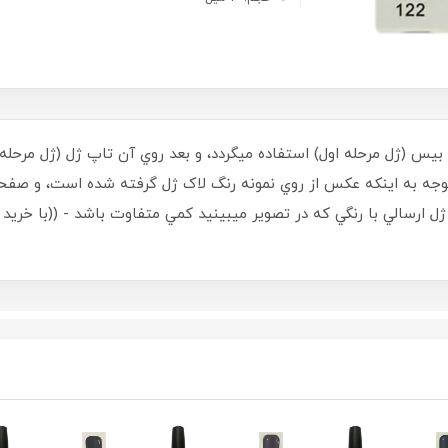
ل بيس (ژل مرحله اول) استفاده ميگردد، و بعد روي آن تاپ ژل (ژل مر
 استفاده گردد - حجم 10 ميل - با توجه به اينکه عکس از روي نمونه رنگ لاک ژل گرفته شد