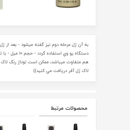
به آن ژل مرحله دوم نيز گفته ميشود - بعد از ژ
دستگاه يو وي
لاک ژل آفر دريافت مي کنيد))
محصولات مرتبط