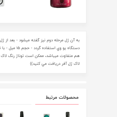
به آن ژل مرحله دوم نيز گفته ميشود - بعد از ژ
دستگاه يو وي
لاک ژل آفر دريافت مي کنيد))
محصولات مرتبط