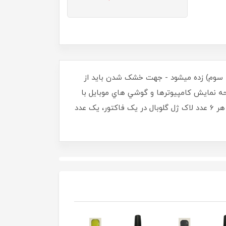
حله سوم) زده ميشود - جهت خشک شدن بايد از
ده است، و صفحه نمايش کامپيوترها و گوشي هاي موبايل با
هم متفاوت ميباشد، ممکن است توناژ رنگ لاک ژل ارسالي با رنگي که در تصوير ميبينيد کمي متفاوت باشد - ((با خريد هر 6 عدد لاک ژل گلوبال در يک فاکتور، يک عدد