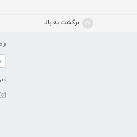
برگشت به بالا
از 
ما ر