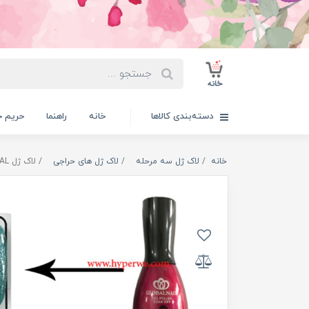
دسته‌بندی کالاها
خانه
راهنما
حریم 
خانه
لاک ژل سه مرحله
لاک ژل های حراجی
لاک ژل GLOBAL کد E175 (اکليلي)