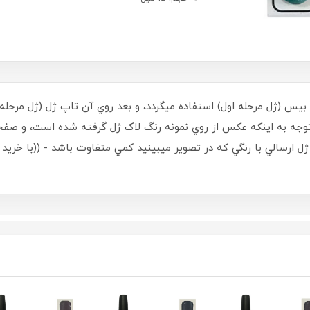
ل بيس (ژل مرحله اول) استفاده ميگردد، و بعد روي آن تاپ ژل (ژل مر
 استفاده گردد - حجم 15 ميل - با توجه به اينکه عکس از روي نمونه رنگ لاک ژل گرفته ش