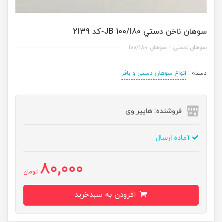
سوهان ناخن دستي JB 100/180-کد 2139
سوهان دستی - سوهان 100/180
دسته :
انواع سوهان دستی و بافر
فروشنده: هایپر وی
آماده ارسال
80,000
تومان
افزودن به سبدخرید