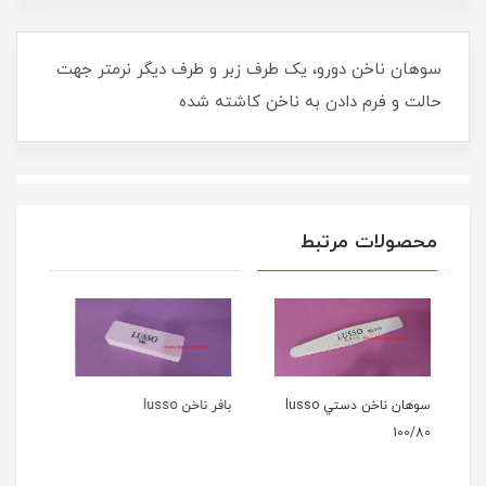
سوهان ناخن دورو، يک طرف زبر و طرف ديگر نرمتر جهت
حالت و فرم دادن به ناخن کاشته شده
محصولات مرتبط
سوهان ناخن دستي lusso
بافر ناخن lusso
سوهان ناخن دستي هلالي
PLATINIUM 180/180