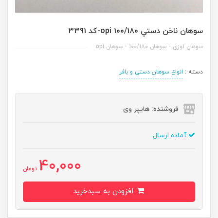
سوهان ناخن دستي opi 100/180-کد 3391
سوهان لوزی - سوهان 100/180 - سوهان opi
دسته :
انواع سوهان دستی و بافر
فروشنده: هایپر وی
آماده ارسال
40,000
تومان
افزودن به سبدخرید