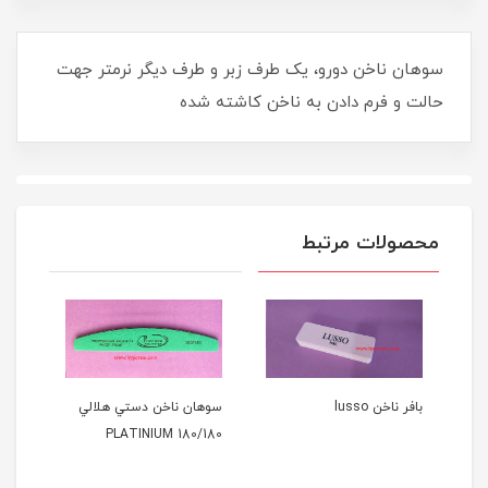
سوهان ناخن دورو، يک طرف زبر و طرف ديگر نرمتر جهت
حالت و فرم دادن به ناخن کاشته شده
محصولات مرتبط
 lusso
بافر ناخن lusso
سوهان ناخن دستي هلالي
سوها
/180
PLATINIUM 180/180