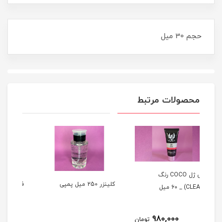
حجم 30 ميل
محصولات مرتبط
کلينزر 250 میل پمپی
فوم کلينزر ناخن 250 میل
تومان